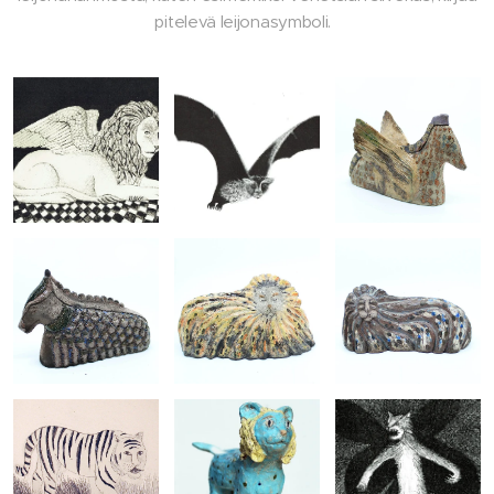
pitelevä leijonasymboli.