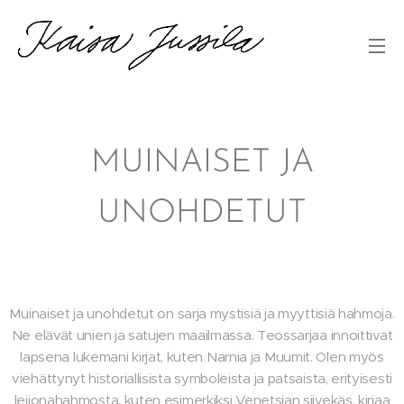
MUINAISET JA
UNOHDETUT
Muinaiset ja unohdetut on sarja mystisiä ja myyttisiä hahmoja.
Ne elävät unien ja satujen maailmassa. Teossarjaa innoittivat
lapsena lukemani kirjat, kuten Narnia ja Muumit. Olen myös
viehättynyt historiallisista symboleista ja patsaista, erityisesti
leijonahahmosta, kuten esimerkiksi Venetsian siivekäs, kirjaa