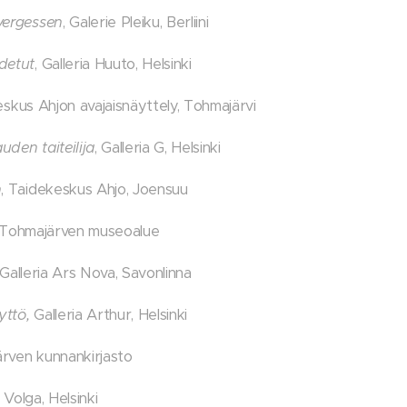
vergessen
, Galerie Pleiku, Berliini
detut
, Galleria Huuto, Helsinki
eskus Ahjon avajaisnäyttely, Tohmajärvi
uden taiteilija
, Galleria G, Helsinki
n
, Taidekeskus Ahjo, Joensuu
 Tohmajärven museoalue
Galleria Ars Nova, Savonlinna
yttö,
Galleria Arthur, Helsinki
rven kunnankirjasto
 Volga, Helsinki