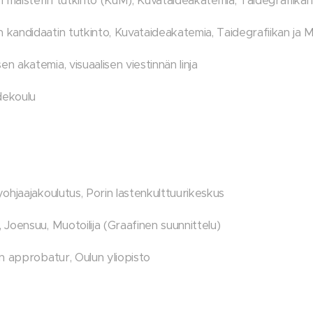
aisterin tutkinto (KuM), Kuvataideakatemia, Taidegrafiikan 
andidaatin tutkinto, Kuvataideakatemia, Taidegrafiikan ja Ma
 akatemia, visuaalisen viestinnän linja
dekoulu
ohjaajakoulutus, Porin lastenkulttuurikeskus
Joensuu, Muotoilija (Graafinen suunnittelu)
n approbatur, Oulun yliopisto