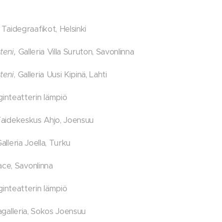
Taidegraafikot, Helsinki
eni,
Galleria Villa Suruton, Savonlinna
teni
, Galleria Uusi Kipinä, Lahti
inteatterin lämpiö
aidekeskus Ahjo, Joensuu
alleria Joella, Turku
ace, Savonlinna
nteatterin lämpiö
nagalleria, Sokos Joensuu