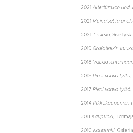
2021
Altertümlich und 
2021
Muinaiset ja unoh
2021
Teoksia,
Sivistysk
2019 G
rafoteekin kuuka
2018
Vapaa lentämää
2018
Pieni vahva tyttö
,
2017
Pieni vahva tyttö,
2014
Pikkukaupungin t
2011
Kaupunki,
Tohmajä
2010
Kaupunki,
Galleria