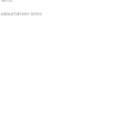
laitos
alaustaiteen laitos