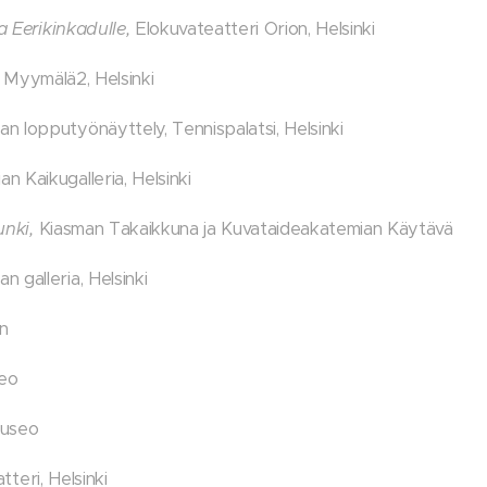
a Eerikinkadulle,
Elokuvateatteri Orion, Helsinki
, Myymälä2, Helsinki
 lopputyönäyttely, Tennispalatsi, Helsinki
 Kaikugalleria, Helsinki
nki,
Kiasman Takaikkuna ja Kuvataideakatemian Käytävä
 galleria, Helsinki
en
seo
museo
tteri, Helsinki