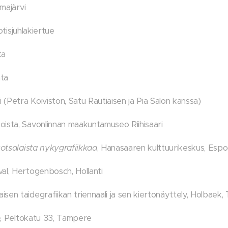
hmajärvi
otisjuhlakiertue
ta
anta
i (Petra Koiviston, Satu Rautiaisen ja Pia Salon kanssa)
oista, Savonlinnan maakuntamuseo Riihisaari
otsalaista nykygrafiikkaa
, Hanasaaren kulttuurikeskus, Esp
al, Hertogenbosch, Hollanti
sen taidegrafiikan triennaali ja sen kiertonäyttely, Holbaek,
o
, Peltokatu 33, Tampere