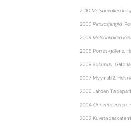
2010
Metsänväkeä kau
2009
Pensasjengiä,
Por
2009
Metsänväkeä ka
2008 Porras-galleria, He
2008 S
ukupuu,
Galleria
2007 Myymälä2, Helsink
2006 Lahden Taidepanim
2004
Onnenhevonen,
K
2002 Kuvataideakatemia