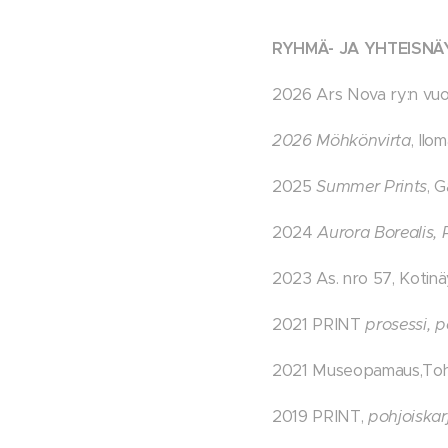
RYHMÄ- JA
YHTEIS
NÄ
2026 Ars Nova ry:n vuos
2026 Möhkönvirta
, Il
2025
Summer Prints
, G
2024
Aurora Borealis, 
2023 As. nro 57, Kotinäyt
2021 PRINT
prosessi, p
2021 Museopamaus,Toh
2019 PRINT,
pohjoiskar