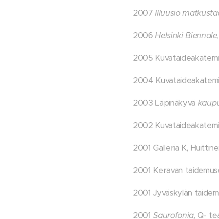
2007
Illuusio matkusta
2006
Helsinki Biennale
2005 Kuvataideakatemian
2004 Kuvataideakatemian
2003 Läpinäkyvä
kaupu
2002 Kuvataideakatemian
2001 Galleria K, Huittin
2001 Keravan taidemu
2001 Jyväskylän taide
2001
Saurofonia,
Q- tea