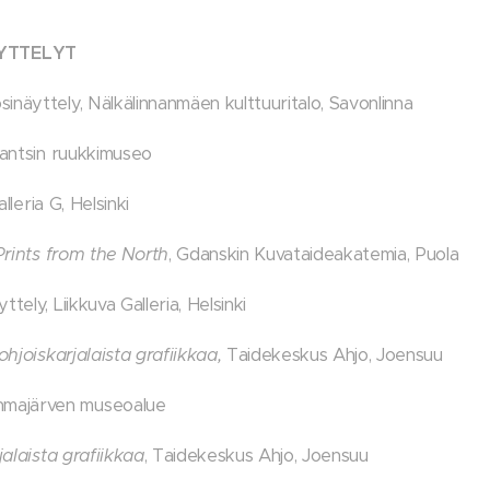
YTTELYT
inäyttely, Nälkälinnanmäen kulttuuritalo, Savonlinna
omantsin ruukkimuseo
alleria G, Helsinki
Prints from the North
, Gdanskin Kuvataideakatemia, Puola
tely, Liikkuva Galleria, Helsinki
ohjoiskarjalaista grafiikkaa,
Taidekeskus Ahjo, Joensuu
majärven museoalue
jalaista grafiikkaa
, Taidekeskus Ahjo, Joensuu