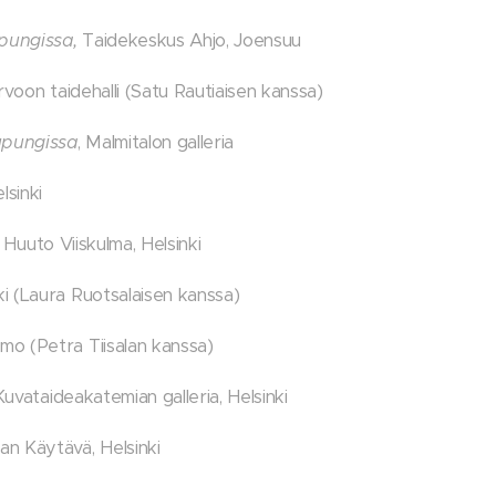
pungissa,
Taidekeskus Ahjo, Joensuu
voon taidehalli (Satu Rautiaisen kanssa)
upungissa
, Malmitalon galleria
lsinki
 Huuto Viiskulma, Helsinki
i (Laura Ruotsalaisen kanssa)
o (Petra Tiisalan kanssa)
uvataideakatemian galleria, Helsinki
n Käytävä, Helsinki